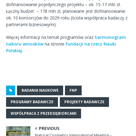
dofinansowanie pojedynczego projektu – ok. 15-17 mln zł.
Łączny budżet – 178 mln zł, planowane jest dofinansowanie
ok. 10 konsorcjów do 2029 roku (ścisła współpraca badaczy z
partnerami biznesowymi).
Więcej informacji na temat programów oraz
harmonogram
naboru wniosków
na stronie
Fundacji na rzecz Nauki
Polskiej.
BADANIA NAUKOWE
FNP
PROGRAMY BADAWCZE
PROJEKTY BADAWCZE
WSPÓŁPRACA Z PRZEDSIĘBIORCAMI
PREVIOUS
Natural Cosmetics International Meeting –