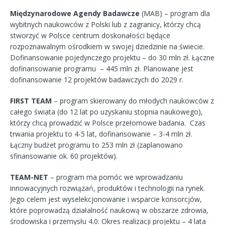
Międzynarodowe Agendy Badawcze
(MAB) – program dla
wybitnych naukowców z Polski lub z zagranicy, którzy chcą
stworzyć w Polsce centrum doskonałości będące
rozpoznawalnym ośrodkiem w swojej dziedzinie na świecie.
Dofinansowanie pojedynczego projektu – do 30 mln zł. Łączne
dofinansowanie programu – 445 mln zł. Planowane jest
dofinansowanie 12 projektów badawczych do 2029 r.
FIRST TEAM
– program skierowany do młodych naukowców z
całego świata (do 12 lat po uzyskaniu stopnia naukowego),
którzy chcą prowadzić w Polsce przełomowe badania. Czas
trwania projektu to 4-5 lat, dofinansowanie – 3-4 mln zł.
Łączny budżet programu to 253 mln zł (zaplanowano
sfinansowanie ok. 60 projektów).
TEAM-NET
– program ma pomóc we wprowadzaniu
innowacyjnych rozwiązań, produktów i technologii na rynek.
Jego celem jest wyselekcjonowanie i wsparcie konsorcjów,
które poprowadzą działalność naukową w obszarze zdrowia,
środowiska i przemysłu 4.0. Okres realizacji projektu – 4 lata