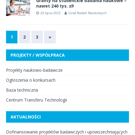
Granty na studenckie badania naukowe –
nawet 240 tys. zł!
26 lipca 2023
Dział Badań Naukowych
1
2
3
»
PROJEKTY / WSPÓŁPRACA
Projekty naukowo-badawcze
Ogłoszenia o konkursach
Baza techniczna
Centrum Transferu Technologii
AKTUALNOŚCI
Dofinansowanie projektów badawczych i upowszechniających