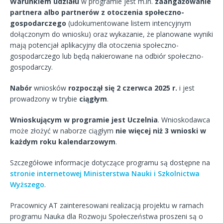
Warunkiem udziału
w programie jest m.in.
zaangażowanie
partnera albo partnerów z otoczenia społeczno-
gospodarczego
(udokumentowane listem intencyjnym
dołączonym do wniosku) oraz wykazanie, że planowane wyniki
mają potencjał aplikacyjny dla otoczenia społeczno-
gospodarczego lub będą nakierowane na odbiór społeczno-
gospodarczy.
Nabór
wniosków
rozpoczął się 2 czerwca 2025 r.
i jest
prowadzony w trybie
ciągłym
.
Wnioskującym w programie jest Uczelnia
. Wnioskodawca
może złożyć w naborze ciągłym
nie więcej niż 3 wnioski w
każdym roku kalendarzowym
.
Szczegółowe informacje dotyczące programu są dostępne na
stronie internetowej Ministerstwa Nauki i Szkolnictwa
Wyższego
.
Pracownicy AT zainteresowani realizacją projektu w ramach
programu Nauka dla Rozwoju Społeczeństwa proszeni są o