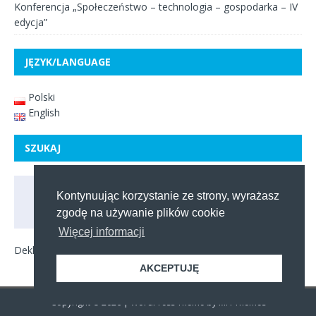
Konferencja „Społeczeństwo – technologia – gospodarka – IV
edycja”
JĘZYK/LANGUAGE
Polski
English
SZUKAJ
Kontynuując korzystanie ze strony, wyrażasz
zgodę na używanie plików cookie
Więcej informacji
Deklaracja dostępności
AKCEPTUJĘ
Copyright © 2026 | WordPress Theme by
MH Themes