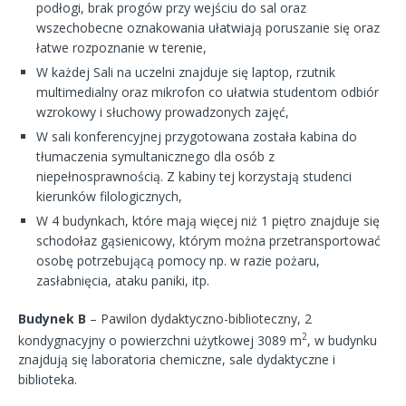
podłogi, brak progów przy wejściu do sal oraz
wszechobecne oznakowania ułatwiają poruszanie się oraz
łatwe rozpoznanie w terenie,
W każdej Sali na uczelni znajduje się laptop, rzutnik
multimedialny oraz mikrofon co ułatwia studentom odbiór
wzrokowy i słuchowy prowadzonych zajęć,
W sali konferencyjnej przygotowana została kabina do
tłumaczenia symultanicznego dla osób z
niepełnosprawnością. Z kabiny tej korzystają studenci
kierunków filologicznych,
W 4 budynkach, które mają więcej niż 1 piętro znajduje się
schodołaz gąsienicowy, którym można przetransportować
osobę potrzebującą pomocy np. w razie pożaru,
zasłabnięcia, ataku paniki, itp.
Budynek B
– Pawilon dydaktyczno-biblioteczny, 2
2
kondygnacyjny o powierzchni użytkowej 3089 m
, w budynku
znajdują się laboratoria chemiczne, sale dydaktyczne i
biblioteka.