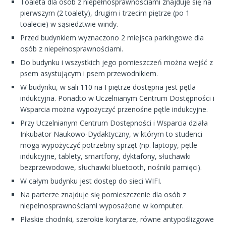
Toaleta dla osób z niepełnosprawnościami znajduje się na
pierwszym (2 toalety), drugim i trzecim piętrze (po 1
toalecie) w sąsiedztwie windy.
Przed budynkiem wyznaczono 2 miejsca parkingowe dla
osób z niepełnosprawnościami.
Do budynku i wszystkich jego pomieszczeń można wejść z
psem asystującym i psem przewodnikiem.
W budynku, w sali 110 na I piętrze dostępna jest pętla
indukcyjna. Ponadto w Uczelnianym Centrum Dostępności i
Wsparcia można wypożyczyć przenośne pętle indukcyjne.
Przy Uczelnianym Centrum Dostępności i Wsparcia działa
Inkubator Naukowo-Dydaktyczny, w którym to studenci
mogą wypożyczyć potrzebny sprzęt (np. laptopy, pętle
indukcyjne, tablety, smartfony, dyktafony, słuchawki
bezprzewodowe, słuchawki bluetooth, nośniki pamięci).
W całym budynku jest dostęp do sieci WIFI.
Na parterze znajduje się pomieszczenie dla osób z
niepełnosprawnościami wyposażone w komputer.
Płaskie chodniki, szerokie korytarze, równe antypoślizgowe