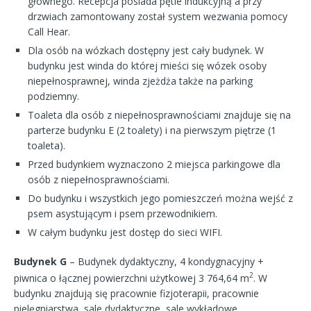
głównego. Recepcja posiada pętle indukcyjną a przy
drzwiach zamontowany został system wezwania pomocy
Call Hear.
Dla osób na wózkach dostępny jest cały budynek. W
budynku jest winda do której mieści się wózek osoby
niepełnosprawnej, winda zjeżdża także na parking
podziemny.
Toaleta dla osób z niepełnosprawnościami znajduje się na
parterze budynku E (2 toalety) i na pierwszym piętrze (1
toaleta).
Przed budynkiem wyznaczono 2 miejsca parkingowe dla
osób z niepełnosprawnościami.
Do budynku i wszystkich jego pomieszczeń można wejść z
psem asystującym i psem przewodnikiem.
W całym budynku jest dostęp do sieci WIFI.
Budynek G
– Budynek dydaktyczny, 4 kondygnacyjny +
2
piwnica o łącznej powierzchni użytkowej 3 764,64 m
. W
budynku znajdują się pracownie fizjoterapii, pracownie
pielęgniarstwa, sale dydaktyczne, sale wykładowe.