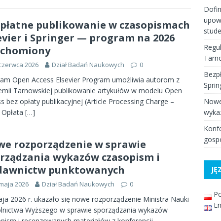
Dofi
upow
płatne publikowanie w czasopismach
stud
evier i Springer — program na 2026
Regul
uchomiony
Tarno
czerwca 2026
Dział Badań Naukowych
0
Bezpł
am Open Access Elsevier Program umożliwia autorom z
Spri
mii Tarnowskiej publikowanie artykułów w modelu Open
s bez opłaty publikacyjnej (Article Processing Charge –
Nowe
. Opłata
[…]
wyka
Konfe
gospo
e rozporządzenie w sprawie
rządzania wykazów czasopism i
dawnictw punktowanych
JĘ
maja 2026
Dział Badań Naukowych
0
Po
ja 2026 r. ukazało się nowe rozporządzenie Ministra Nauki
En
olnictwa Wyższego w sprawie sporządzania wykazów
pism i recenzowanych materiałów z konferencji