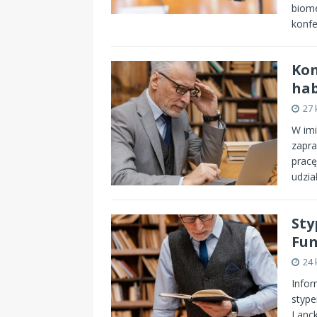
biome
konfe
Kon
hab
27 
W imi
zapra
pracę
udzia
Sty
Fun
24 
Infor
stype
Lanck