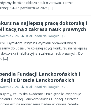
dycznych: różne oblicza nauk o zdrowiu. Termin
rencji: 14–16 października 2026
[…]
kurs na najlepszą pracę doktorską i
ilitacyjną z zakresu nauk prawnych
kwietnia 2026
Dział Badań Naukowych
0
eniu Dyrektora Instytutu Wymiaru Sprawiedliwości
szamy do udziału w kolejnej edycji konkursu na najlepszą
 doktorską i habilitacyjną z zakresu nauk prawnych. Do
łu
[…]
pendia Fundacji Lanckorońskich i
dacji z Brzezia Lanckorońskich
kwietnia 2026
Dział Badań Naukowych
0
mujemy, że Polska Akademia Umiejętności dysponuje
ndiami Fundacji Lanckorońskich i Fundacji z Brzezia
orońskich na prowadzenie badań w Rzymie, Wiedniu,