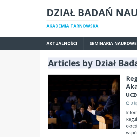
DZIAŁ BADAŃ NA
AKADEMIA TARNOWSKA
AKTUALNOŚCI
SEMINARIA NAUKOWE
Articles by
Dział Ba
Reg
Aka
ucz
3 l
Infor
Regul
okreś
wspó