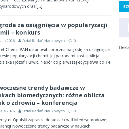
zynarodowych oraz
[…]
SZ
roda za osiągnięcia w popularyzacji
mii – konkurs
aja 2026
Dział Badań Naukowych
0
Dekla
et Chemii PAN ustanowił coroczną nagrodę za osiągnięcia
resie popularyzacji chemii. Jej patronami zostali Alicja
ialska i Józef Hurwic. Nabór do pierwszej edycji trwa do 14
oczesne trendy badawcze w
kach biomedycznych: różne oblicza
k o zdrowiu – konferencja
aja 2026
Dział Badań Naukowych
0
rsytet Opolski zaprasza do udziału w II Międzynarodowej
erencji Nowoczesne trendy badawcze w naukach