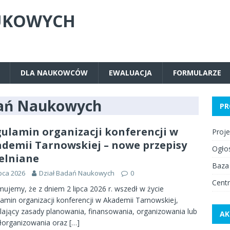
UKOWYCH
DLA NAUKOWCÓW
EWALUACJA
FORMULARZE
dań Naukowych
PR
ulamin organizacji konferencji w
Proj
demii Tarnowskiej – nowe przepisy
Ogło
elniane
Baza
ipca 2026
Dział Badań Naukowych
0
Centr
mujemy, że z dniem 2 lipca 2026 r. wszedł w życie
amin organizacji konferencji w Akademii Tarnowskiej,
lający zasady planowania, finansowania, organizowania lub
AK
łorganizowania oraz
[…]