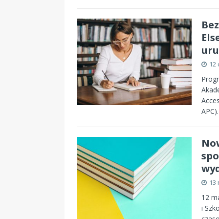
Bez
Els
ur
12 
Progr
Akade
Acces
APC)
Now
spo
wy
13 
12 ma
i Szk
czaso