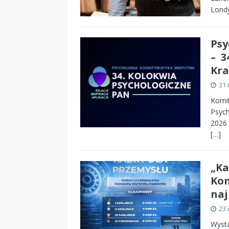
Londy
Psy
– 3
Kr
31 
Komit
Psych
2026 
[…]
„Ka
Kon
naj
23 
Wysta