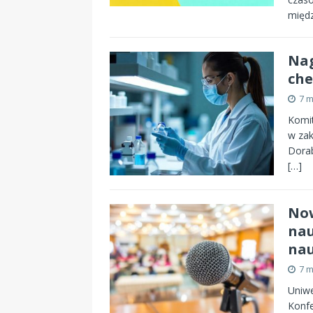
międ
Nag
che
7 m
Komit
w zak
Dorab
[…]
Now
nau
nau
7 m
Uniwe
Konf