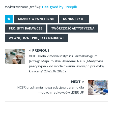
Wykorzystano grafikę:
Designed by Freepik
GRANTY WEWNĘTRZNE
KONKURSY AT
PROJEKTY BADAWCZE
TWÓRCZOŚĆ ARTYSTYCZNA
WEWNĘTRZNE PROJEKTY NAUKOWE
PREVIOUS
XLIII Szkoła Zimowa Instytutu Farmakologii im.
Jerzego Maja Polskiej Akademii Nauk „Medycyna
precyzyjna – od modelowania leków po praktykę
kliniczną” 23-25.02.2026 r.
NEXT
NCBR uruchamia nową edycję programu dla
młodych naukowców LIDER UP