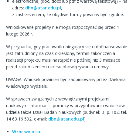
elektronicznej (doc, docx lub pdf z warstwą tekstową) – na
adres:
dbn@atar.edu.pl
,
z zastrzeżeniem, że obydwie formy powinny być zgodne.
Wnioskowane projekty nie mogą rozpoczynać się przed 1
lutego 2026 r.
W przypadku, gdy pracownik ubiegający się o dofinansowanie
jest zatrudniony na czas określony, termin zakończenia
realizacji projektu musi nastąpić nie później niż 3 miesiące
przed zakończeniem okresu obowiązywania umowy.
UWAGA: Wniosek powinien być zaopiniowany przez dziekana
właściwego wydziału.
W sprawach związanych z wewnętrznymi projektami
naukowymi informacji i pomocy w przygotowaniu wniosków
udziela także Dział Badań Naukowych (budynek B, p. 102, tel.
14 63 16 592, e-mail:
dbn@atar.edu.pl
).
Wzór wniosku