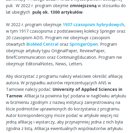
puli. W 2022 r. program obejmie
zmniejszoną
w stosunku do
lat ubiegłych
pulę ok. 1300 artykułów
.
W 2022 r. program obejmuje
1937 czasopism hybrydowych
,
w tym 1917 czasopisma z podstawowej kolekcji Springer oraz
20 czasopism ADIS. Program nie obejmuje czasopism
otwartych
BioMed Central
oraz
SpringerOpen
. Program
obejmuje artykuły typu OriginalPaper, ReviewPaper,
BriefCommunication oraz ContinuingEducation. Program nie
obejmuje EditorialNotes, News, Letters.
Aby skorzystać z programu należy właściwie określić afiliację
autora. W przypadku autorów reprezentujących ANS w
Tarnowie należy podać:
University of Applied Sciences in
Tarnow
. Afiliacja ta powinna być podana w nagłówku artykułu
w brzmieniu zgodnym z nazwą instytucji zarejestrowaną na
liście podmiotów uprawnionych do korzystania z programu.
Autor korespondencyjny może podać w artykule więcej niż
jedną afiliację i wystarczy, aby przynajmniej jedna z nich była
zgodna z listą. Afiliacja ewentualnych współautorów artykułu