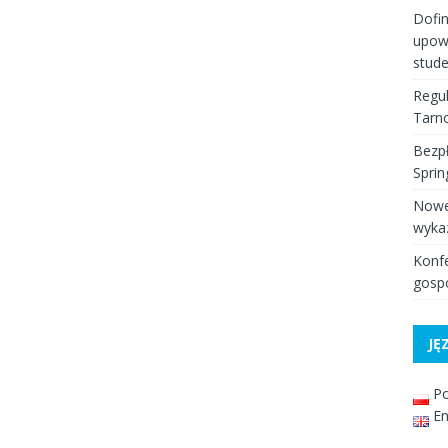
Dofi
upow
stud
Regul
Tarno
Bezpł
Spri
Nowe
wyka
Konfe
gospo
JĘ
Po
En