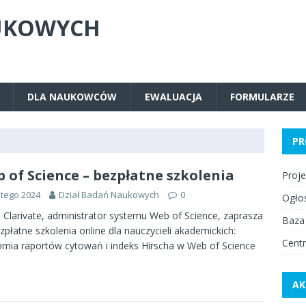
UKOWYCH
DLA NAUKOWCÓW
EWALUACJA
FORMULARZE
PR
 of Science – bezpłatne szkolenia
Proj
utego 2024
Dział Badań Naukowych
0
Ogło
 Clarivate, administrator systemu Web of Science, zaprasza
Baza
zpłatne szkolenia online dla nauczycieli akademickich:
Centr
mia raportów cytowań i indeks Hirscha w Web of Science
AK