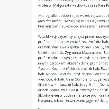
Profesor Małgorzata Pachowicz oraz Pani Pr
Monografia, podobnie jak wcześniejsza publ
jako dar nieba
, ukazała się w serii wydawnic
humanistów, naukowców związanych zawod
W publikacji czytelnicy znajdą prace nauczyc
prof. dr hab. Teresy Wilkoń, ks. Prof. dra ha
dra hab. Wacława Rapaka, dr hab. Zofii Cygal
Uczelni, dra hab. Zygmunta Mazura, prof. Ucze
prof. Uczelni, dr Agnieszki Mocyk, ale także
innymi ośrodkami akademickimi: prof. dr hab.
Ryszard Koziołek (Rektor), prof. dr hab. Ewa
hab. Aldona Skudrzyk, prof. dr hab. Bożena Wi
Piechota, dr hab. Anna Gomóła, dr Eugeniusz 
Stanisław Koziara, dr hab. Jerzy Stefan Oss
dr hab. Stanisław Gajda (Uniwersytet Opolski)
Skłodowskiej w Lublinie), a także prof. dra ha
literatury, rektor Uniwersytetu Jagiellońskie