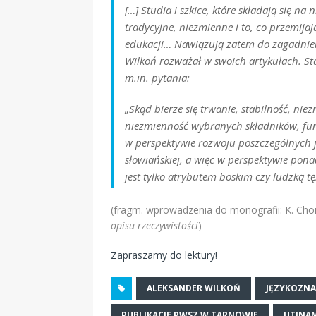
[…] Studia i szkice, które składają się na 
tradycyjne, niezmienne i to, co przemijaj
edukacji… Nawiązują zatem do zagadnień 
Wilkoń rozważał w swoich artykułach. St
m.in. pytania:
„Skąd bierze się trwanie, stabilność, ni
niezmienność wybranych składników, funk
w perspektywie rozwoju poszczególnych 
słowiańskiej, a więc w perspektywie ponad
jest tylko atrybutem boskim czy ludzką t
(fragm. wprowadzenia do monografii: K. Cho
opisu rzeczywistości
)
Zapraszamy do lektury!
ALEKSANDER WILKOŃ
JĘZYKOZN
PUBLIKACJE PWSZ W TARNOWIE
UTINAM