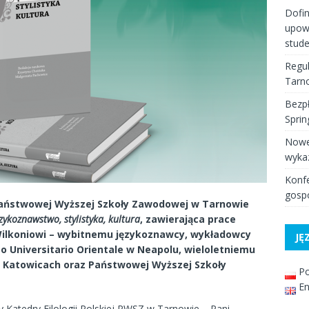
Dofi
upow
stud
Regul
Tarno
Bezpł
Spri
Nowe
wyka
Konfe
gospo
aństwowej Wyższej Szkoły Zawodowej w Tarnowie
zykoznawstwo, stylistyka, kultura
, zawierająca prace
Wilkoniowi – wybitnemu językoznawcy, wykładowcy
JĘ
o Universitario Orientale w Neapolu, wieloletniemu
 Katowicach oraz Państwowej Wyższej Szkoły
Po
En
Katedry Filologii Polskiej PWSZ w Tarnowie – Pani