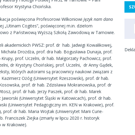
ofesor Krystyna Choińska.
SZ
ikacja poświęcona Profesorowi Wilkoniowi
Język nam dano
zej „Utinam Cogites”, poświęconej m.in. dziełom
owo z Państwową Wyższą Szkołą Zawodową w Tarnowie.
ieli akademickich PWSZ: prof. dr hab. Jadwigi Kowalikowej,
Dekla
b. Michała Drożdża, prof. dra hab. Bogusława Dunaja, prof.
-Krupy, prof. Uczelni, dr hab. Małgorzaty Pachowicz, prof.
lni, dr Krystyny Choińskiej, prof. Uczelni, dr Anny Gądek,
 teksty, których autorami są pracownicy naukowi związani z
 Kazimierz Ożóg (Uniwersytet Rzeszowski), prof. dr hab.
 Kosowska, prof. dr hab. Zdzisława Mokranowska, prof. dr
tosz, prof. dr hab. Jerzy Paszek, prof. dr hab. Marek
Jaworski (Uniwersytet Śląski w Katowicach), prof. dr hab.
owski (Uniwersytet Pedagogiczny im. KEN w Krakowie), prof.
, prof. dr hab. Maria Wojtak (Uniwersytet Marii Curie-
b. Franciszek Ziejka (zmarły w lipcu 2020 r. historyk
go w Krakowie).