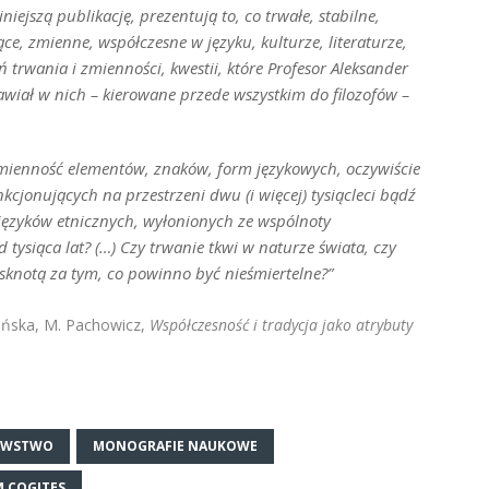
niniejszą publikację, prezentują to, co trwałe, stabilne,
ące, zmienne, współczesne w języku, kulturze, literaturze,
trwania i zmienności, kwestii, które Profesor Aleksander
awiał w nich – kierowane przede wszystkim do filozofów –
ezmienność elementów, znaków, form językowych, oczywiście
cjonujących na przestrzeni dwu (i więcej) tysiącleci bądź
języków etnicznych, wyłonionych ze wspólnoty
 tysiąca lat? (…) Czy trwanie tkwi w naturze świata, czy
ęsknotą za tym, co powinno być nieśmiertelne?”
ińska, M. Pachowicz,
Współczesność i tradycja jako atrybuty
AWSTWO
MONOGRAFIE NAUKOWE
 COGITES