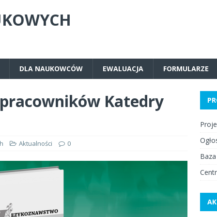
UKOWYCH
DLA NAUKOWCÓW
EWALUACJA
FORMULARZE
pracowników Katedry
PR
Proj
Ogło
h
Aktualności
0
Baza
Centr
AK