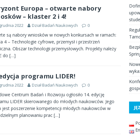
Dofi
yzont Europa – otwarte nabory
upow
osków – klaster 2 i 4!
stud
grudnia 2022
Dział Badań Naukowych
0
Regul
rte są nabory wniosków w nowych konkursach w ramach:
Tarno
ra 4 – Technologie cyfrowe, przemysł i przestrzeń
Bezpł
czna. Obszar technologii przemysłowych. Projekty należy
Spri
yć do
[…]
Nowe
wyka
 edycja programu LIDER!
Konfe
grudnia 2022
Dział Badań Naukowych
0
gospo
owe Centrum Badań i Rozwoju ogłosiło 14. edycję
ramu LIDER skierowanego do młodych naukowców. Jego
JĘ
m jest poszerzenie kompetencji młodych naukowców w
dzielnym planowaniu prac
[…]
Po
En