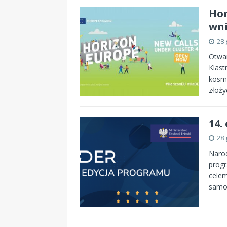
Hor
wni
28 
Otwa
Klast
kosmi
złoż
14.
28 
Narod
prog
cele
samo