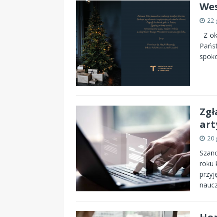
Wes
22 
Z ok
Państ
spoko
Zgł
art
20 
Szano
roku 
przyj
naucz