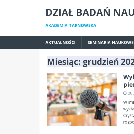
DZIAŁ BADAŃ NA
AKADEMIA TARNOWSKA
AKTUALNOŚCI
SEMINARIA NAUKOWE
Miesiąc:
grudzień 20
Wyk
pie
28 
W imi
wykła
Cryst
rozpo