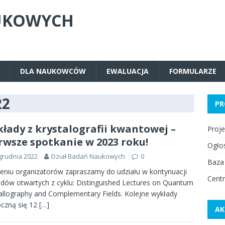
UKOWYCH
DLA NAUKOWCÓW
EWALUACJA
FORMULARZE
22
PR
łady z krystalografii kwantowej –
Proj
rwsze spotkanie w 2023 roku!
Ogło
grudnia 2022
Dział Badań Naukowych
0
Baza
eniu organizatorów zapraszamy do udziału w kontynuacji
Centr
dów otwartych z cyklu: Distinguished Lectures on Quantum
allography and Complementary Fields. Kolejne wykłady
czną się 12
[…]
AK