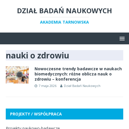
DZIAŁ BADAŃ NAUKOWYCH
AKADEMIA TARNOWSKA
nauki o zdrowiu
Nowoczesne trendy badawcze w naukach
biomedycznych: różne oblicza nauk o
zdrowiu – konferencja
7 maja 2026
Dział Badań Naukowych
PROJEKTY / WSPÓŁPRACA
Projekty naukowo-badawcze