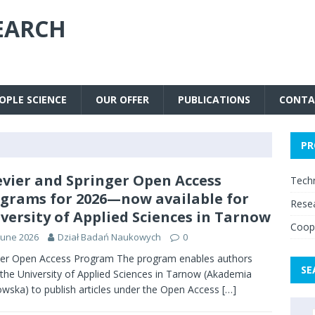
EARCH
OPLE SCIENCE
OUR OFFER
PUBLICATIONS
CONTA
PR
evier and Springer Open Access
Techn
grams for 2026—now available for
Resea
versity of Applied Sciences in Tarnow
Coope
June 2026
Dział Badań Naukowych
0
ier Open Access Program The program enables authors
SE
the University of Applied Sciences in Tarnow (Akademia
wska) to publish articles under the Open Access
[…]