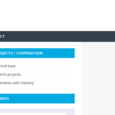
CT
OJECTS / COOPERATION
ical base
rch projects
ration with industry
ARCH